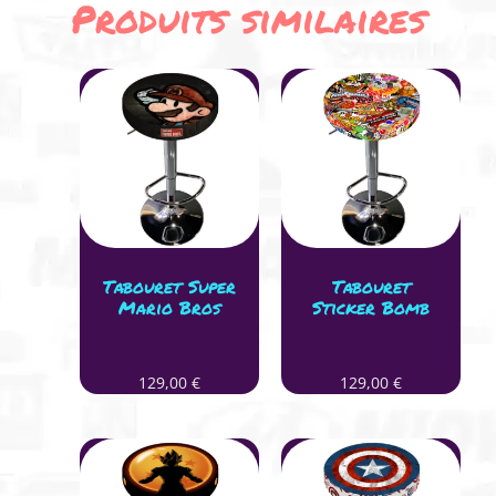
Produits similaires
Tabouret Super
Tabouret
Mario Bros
Sticker Bomb
129,00
€
129,00
€