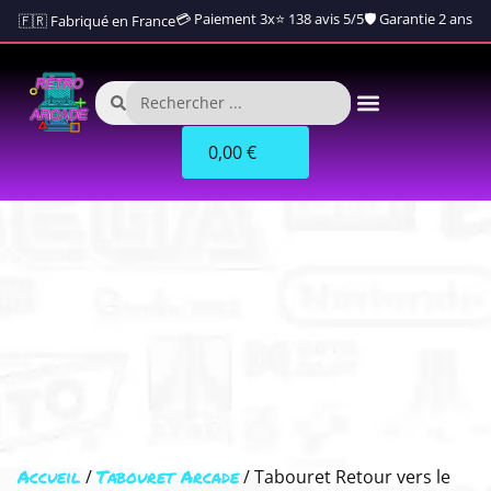
💳 Paiement 3x
⭐ 138 avis 5/5
🛡️ Garantie 2 ans
🇫🇷 Fabriqué en France
0,00
€
Accueil
Tabouret Arcade
/
/ Tabouret Retour vers le