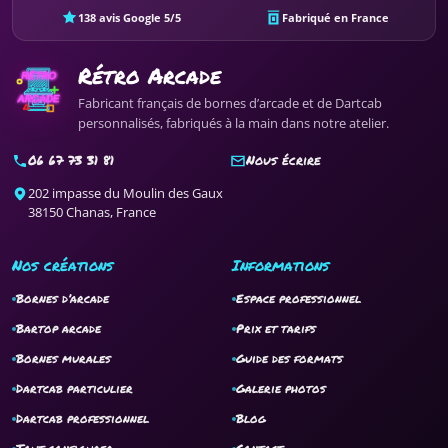
138 avis Google 5/5
Fabriqué en France
Rétro Arcade
Fabricant français de bornes d’arcade et de Dartcab
personnalisés, fabriqués à la main dans notre atelier.
06 67 73 31 81
Nous écrire
202 impasse du Moulin des Gaux
38150 Chanas, France
Nos créations
Informations
Bornes d’arcade
Espace professionnel
Bartop arcade
Prix et tarifs
Bornes murales
Guide des formats
Dartcab particulier
Galerie photos
Dartcab professionnel
Blog