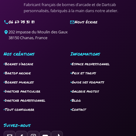
Fabricant français de bornes d’arcade et de Dartcab
personnalisés, fabriqués à la main dans notre atelier.
06 67 73 31 81
Nous écrire
202 impasse du Moulin des Gaux
38150 Chanas, France
Nos créations
Informations
Bornes d’arcade
Espace professionnel
Bartop arcade
Prix et tarifs
Bornes murales
Guide des formats
Dartcab particulier
Galerie photos
Dartcab professionnel
Blog
Tout configurer
Contact
Suivez-nous