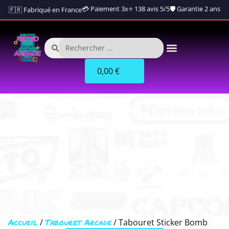
💳 Paiement 3x
⭐ 138 avis 5/5
🛡️ Garantie 2 ans
🇫🇷 Fabriqué en France
0,00
€
Accueil
Tabouret Arcade
/
/ Tabouret Sticker Bomb