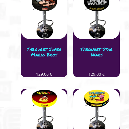
Tabouret Super
Tabouret Star
Mario Bros
Wars
129,00
€
129,00
€