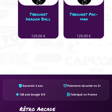
Tabouret
Tabouret Pac-
Dragon Ball
man
129,00
€
129,00
€
Garantie 2 ans
Paiement sécurisé en 3×
138 avis Google 5/5
Fabriqué en France
Rétro Arcade