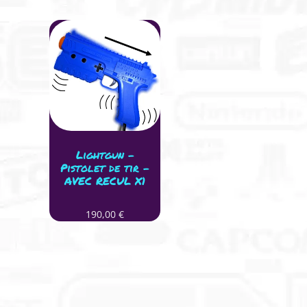
Lightgun –
Pistolet de tir –
AVEC RECUL X1
190,00
€