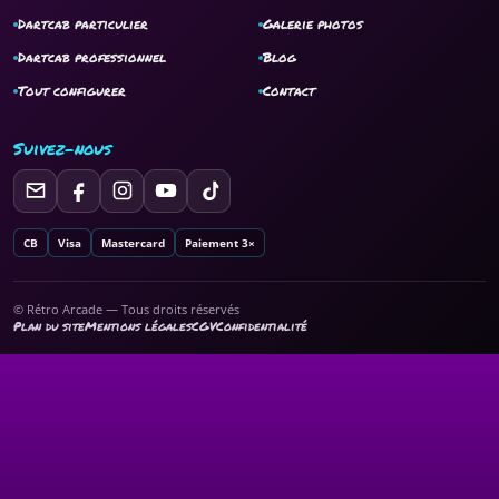
Dartcab particulier
Galerie photos
Dartcab professionnel
Blog
Tout configurer
Contact
Suivez-nous
CB
Visa
Mastercard
Paiement 3×
© Rétro Arcade — Tous droits réservés
Plan du site
Mentions légales
CGV
Confidentialité