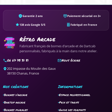
Garantie 2 ans
Paiement sécurisé en 3×
138 avis Google 5/5
Fabriqué en France
Rétro Arcade
Fabricant français de bornes d’arcade et de Dartcab
personnalisés, fabriqués à la main dans notre atelier.
06 67 73 31 81
Nous écrire
202 impasse du Moulin des Gaux
38150 Chanas, France
Nos créations
Informations
Bornes d’arcade
Espace professionnel
Bartop arcade
Prix et tarifs
Bornes murales
Guide des formats