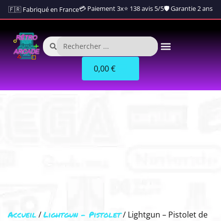
💳 Paiement 3x
⭐ 138 avis 5/5
🛡️ Garantie 2 ans
🇫🇷 Fabriqué en France
0,00
€
Accueil
Lightgun - Pistolet
/
/ Lightgun – Pistolet de