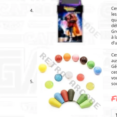
Ce
le
qua
déf
Gr
à 
d’
Ce
au
Gé
ce
vo
so
F