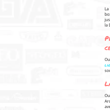
La
bo
ju
la
P
c
Ou
li
sou
L
Ou
Ar
ave