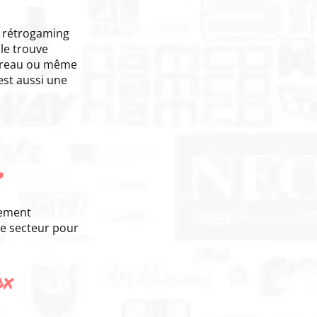
e rétrogaming
lle trouve
bureau ou même
’est aussi une
?
rement
ise secteur pour
ox