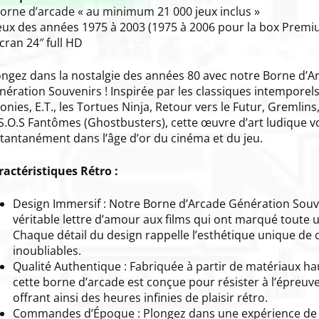
Borne d’arcade « au minimum 21 000 jeux inclus »
Jeux des années 1975 à 2003 (1975 à 2006 pour la box Premi
cran 24″ full HD
ongez dans la nostalgie des années 80 avec notre Borne d’A
nération Souvenirs ! Inspirée par les classiques intemporels
nies, E.T., les Tortues Ninja, Retour vers le Futur, Gremlins,
 S.O.S Fantômes (Ghostbusters), cette œuvre d’art ludique 
stantanément dans l’âge d’or du cinéma et du jeu.
ractéristiques Rétro :
Design Immersif : Notre Borne d’Arcade Génération Souv
véritable lettre d’amour aux films qui ont marqué toute 
Chaque détail du design rappelle l’esthétique unique de 
inoubliables.
Qualité Authentique : Fabriquée à partir de matériaux h
cette borne d’arcade est conçue pour résister à l’épreuv
offrant ainsi des heures infinies de plaisir rétro.
Commandes d’Époque : Plongez dans une expérience de 