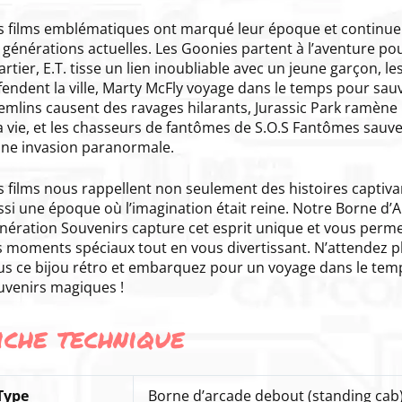
s films emblématiques ont marqué leur époque et continuen
s générations actuelles. Les Goonies partent à l’aventure po
rtier, E.T. tisse un lien inoubliable avec un jeune garçon, le
endent la ville, Marty McFly voyage dans le temps pour sauve
emlins causent des ravages hilarants, Jurassic Park ramène
la vie, et les chasseurs de fantômes de S.O.S Fantômes sauv
une invasion paranormale.
s films nous rappellent non seulement des histoires captiva
ssi une époque où l’imagination était reine. Notre Borne d’
nération Souvenirs capture cet esprit unique et vous perme
s moments spéciaux tout en vous divertissant. N’attendez pl
us ce bijou rétro et embarquez pour un voyage dans le tem
uvenirs magiques !
iche technique
Type
Borne d’arcade debout (standing cab