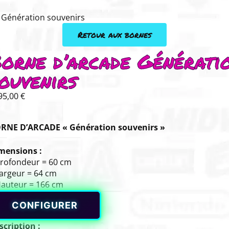
 Génération souvenirs
Retour aux bornes
orne d’arcade Générati
ouvenirs
95,00
€
RNE D’ARCADE « Génération souvenirs »
mensions :
Profondeur = 60 cm
Largeur = 64 cm
Hauteur = 166 cm
CONFIGURER
scription :