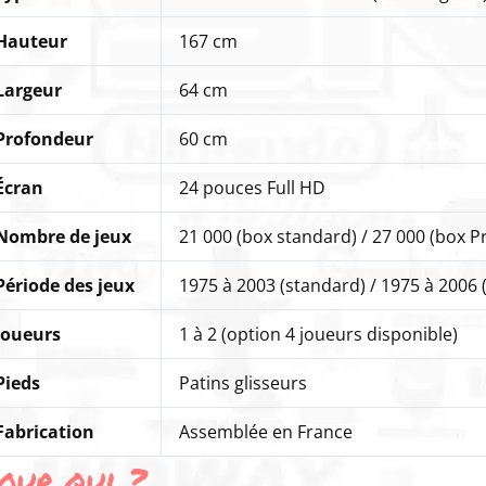
Hauteur
167 cm
Largeur
64 cm
Profondeur
60 cm
Écran
24 pouces Full HD
Nombre de jeux
21 000 (box standard) / 27 000 (box 
Période des jeux
1975 à 2003 (standard) / 1975 à 2006
Joueurs
1 à 2 (option 4 joueurs disponible)
Pieds
Patins glisseurs
Fabrication
Assemblée en France
our qui ?