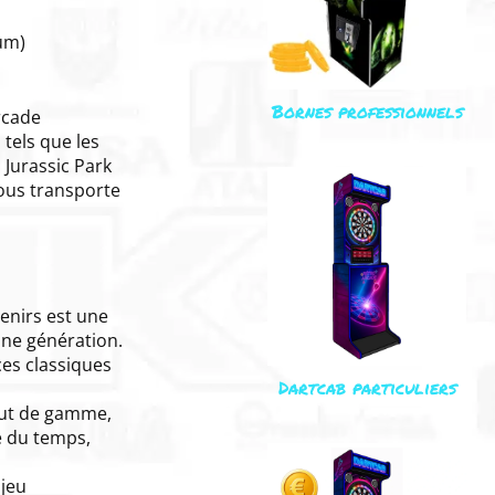
um)
Bornes professionnels
rcade
 tels que les
 Jurassic Park
vous transporte
enirs est une
une génération.
ces classiques
Dartcab particuliers
aut de gamme,
e du temps,
jeu