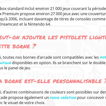
 box standard inclut environ 21 000 jeux couvrant la période
x Premium propose environ 27 000 jeux avec une couvertu
squ’à 2006, incluant davantage de titres de consoles comme 
 Dreamcast et la Nintendo 64.
eut-on ajouter les pistolets light
ette borne ?
pis
i, toutes nos bornes d’arcade sont compatibles avec les
ghtgun
disponibles en option. Ils se branchent sur le double
s le panel de jeu.
a borne est-elle personnalisable 
i, d’autres combinaisons de couleurs sont possibles sur d
mode création
cade propose également un
pour concevoir
c le visuel de votre choix.