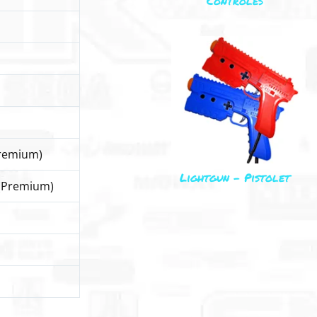
Controles
Premium)
Lightgun – Pistolet
 (Premium)