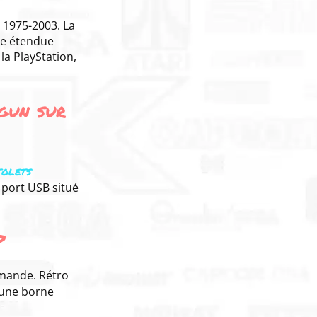
 1975-2003. La
re étendue
la PlayStation,
gun sur
tolets
 port USB situé
?
emande. Rétro
 une borne