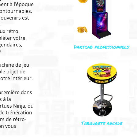
ent à l’époque
ncontournables.
Souvenirs est
z
ux rétro.
léter votre
gendaires,
Dartcab professionnels
e
chine de jeu,
le objet de
otre intérieur.
a première dans
 à la
rtues Ninja, ou
ade Génération
rs de rétro-
Tabourets arcade
en vous