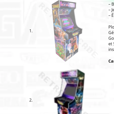
– 
– 
– É
Pl
Gé
Goo
et
in
Ca