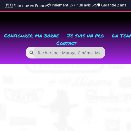
💳 Paiement 3x
⭐ 138 avis 5/5
🛡️ Garantie 2 ans
🇫🇷 Fabriqué en France
Configurer ma borne
Je suis un pro
La Tea
Contact