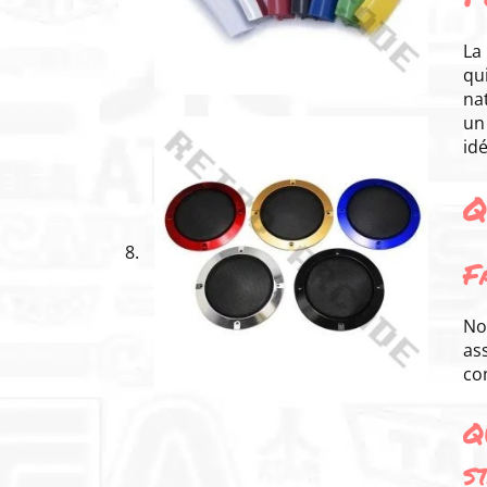
La
qui
na
un 
id
Q
F
No
ass
co
Q
s