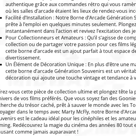
authentique grâce aux commandes rétro qui vous ramèn
où les salles d’arcade étaient les lieux de rendez-vous i
Facilité d’Installation : Notre Borne d’Arcade Génération 
prête à l’emploi en quelques minutes seulement. Plonge
instantanément dans l’action et revivez l’excitation des je
Pour Collectionneurs et Amateurs : Qu’il s’agisse de comp
collection ou de partager votre passion pour ces films lé
cette borne d’arcade est un ajout parfait à tout espace d
divertissement.
Un Élément de Décoration Unique : En plus d’être une ma
cette borne d’arcade Génération Souvenirs est un véritab
décoration qui ajoute une touche vintage et tendance à v
frez-vous cette pièce de collection ultime et plongez tête l
univers de vos films préférés. Que vous soyez fan des Goonies
cherche du trésor caché, prêt à sauver le monde avec les To
voyager dans le temps avec Marty McFly, notre Borne d’Arc
uvenirs est le cadeau idéal pour les cinéphiles et les amateu
ming. Redécouvrez la magie du cinéma des années 80 tout 
usant comme jamais auparavant !