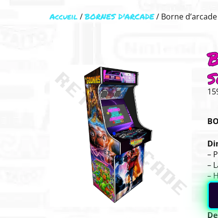
Accueil
BORNES D'ARCADE
/
/ Borne d’arcade
B
s
15
BO
Di
– 
– 
– 
De