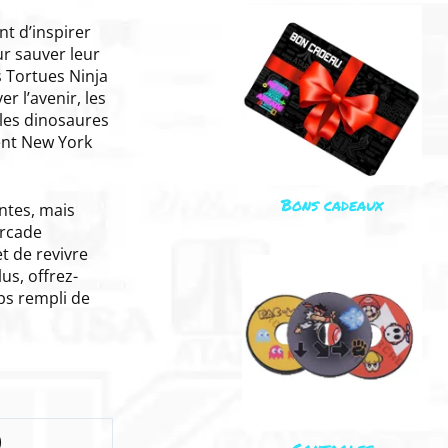
t d’inspirer
ur sauver leur
s Tortues Ninja
r l’avenir, les
 les dinosaures
ent New York
Bons cadeaux
ntes, mais
Arcade
t de revivre
us, offrez-
ps rempli de
)