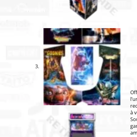
Of
l’
re
à 
So
ga
am