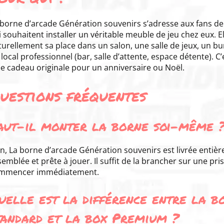
 borne d’arcade Génération souvenirs s’adresse aux fans d
 souhaitent installer un véritable meuble de jeu chez eux. E
turellement sa place dans un salon, une salle de jeux, un 
local professionnel (bar, salle d’attente, espace détente). C
ée cadeau originale pour un anniversaire ou Noël.
uestions fréquentes
aut-il monter la borne soi-même 
n, La borne d’arcade Génération souvenirs est livrée entiè
emblée et prête à jouer. Il suffit de la brancher sur une pr
mmencer immédiatement.
uelle est la différence entre la b
tandard et la box Premium ?